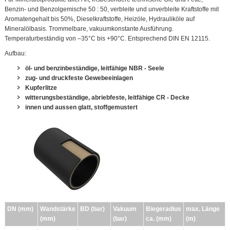
Benzin- und Benzolgemische 50 : 50, verbleite und unverbleite Kraftstoffe mit
Aromatengehalt bis 50%, Dieselkraftstoffe, Heizöle, Hydrauliköle auf
Mineralölbasis. Trommelbare, vakuumkonstante Ausführung.
Temperaturbeständig von –35°C bis +90°C. Entsprechend DIN EN 12115.
Aufbau:
öl- und benzinbeständige, leitfähige NBR - Seele
zug- und druckfeste Gewebeeinlagen
Kupferlitze
witterungsbeständige, abriebfeste, leitfähige CR - Decke
innen und aussen glatt, stoffgemustert
DN (mm)
Wandstärke
BD (bar)
Vakuum
Biegeradius
max. Länge
(mm)
(bar)
ca. (mm)
(m)