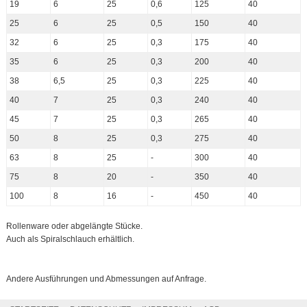
19
6
25
0,6
125
40
25
6
25
0,5
150
40
32
6
25
0,3
175
40
35
6
25
0,3
200
40
38
6,5
25
0,3
225
40
40
7
25
0,3
240
40
45
7
25
0,3
265
40
50
8
25
0,3
275
40
63
8
25
-
300
40
75
8
20
-
350
40
100
8
16
-
450
40
Rollenware oder abgelängte Stücke.
Auch als Spiralschlauch erhältlich.
Andere Ausführungen und Abmessungen auf Anfrage.