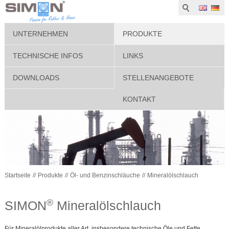
UNTERNEHMEN
PRODUKTE
TECHNISCHE INFOS
LINKS
DOWNLOADS
STELLENANGEBOTE
KONTAKT
Startseite
Produkte
Öl- und Benzinschläuche
Mineralölschlauch
®
SIMON
Mineralölschlauch
Für Mineralölprodukte aller Art, insbesondere technische Öle und Fette,